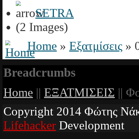
SETRA
(2 Images)
Home
»
Εξατμίσεις
» 
Breadcrumbs
Home
||
ΕΞΑΤΜΙΣΕΙΣ
||
Φο
Copyright 2014 Φώτης Νάκο
Lifehacker
Development