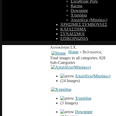
Ελευθέρας Ροής
Racing
Downpipe
Χταπόδια
Απολήξεις (Μπούκες)
ΧΡΗΣΙΜΕΣ ΣΥΜΒΟΥΛΕΣ
ΚΑΤΑΣΤΗΜΑ
ΣΥΝΔΕΣΜΟΙ
ΕΠΙΚΟΙΝΩΝΙΑ
Αυτοκίνητα Ι.Χ.
Home
» Βελτιώσεις
Total images in all categories: 828
Sub-Categories
Απολήξεις(Μπούκες)
(24 Images)
Χταπόδια
(3 Images)
Downpipe