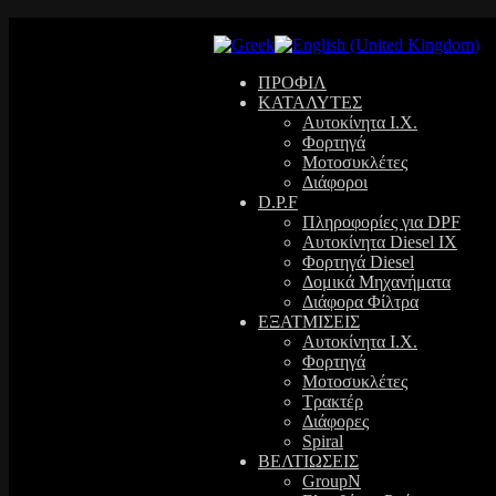
ΠΡΟΦΙΛ
ΚΑΤΑΛΥΤΕΣ
Αυτοκίνητα Ι.Χ.
Φορτηγά
Μοτοσυκλέτες
Διάφοροι
D.P.F
Πληροφορίες για DPF
Αυτοκίνητα Diesel ΙΧ
Φορτηγά Diesel
Δομικά Μηχανήματα
Διάφορα Φίλτρα
ΕΞΑΤΜΙΣΕΙΣ
Αυτοκίνητα Ι.Χ.
Φορτηγά
Μοτοσυκλέτες
Τρακτέρ
Διάφορες
Spiral
ΒΕΛΤΙΩΣΕΙΣ
GroupN