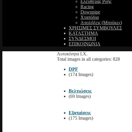
Ελευθέρας Ροής
Racing
Downpipe
Χταπόδια
Απολήξεις (Μπούκες)
ΧΡΗΣΙΜΕΣ ΣΥΜΒΟΥΛΕΣ
ΚΑΤΑΣΤΗΜΑ
ΣΥΝΔΕΣΜΟΙ
ΕΠΙΚΟΙΝΩΝΙΑ
Αυτοκίνητα Ι.Χ.
Total images in all categories: 828
DPF
(174 Images)
Βελτιώσεις
(69 Images)
Εξατμίσεις
(175 Images)