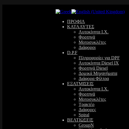
ΠΡΟΦΙΛ
ΚΑΤΑΛΥΤΕΣ
Αυτοκίνητα Ι.Χ.
Φορτηγά
Μοτοσυκλέτες
Διάφοροι
D.P.F
Πληροφορίες για DPF
Αυτοκίνητα Diesel ΙΧ
Φορτηγά Diesel
Δομικά Μηχανήματα
Διάφορα Φίλτρα
ΕΞΑΤΜΙΣΕΙΣ
Αυτοκίνητα Ι.Χ.
Φορτηγά
Μοτοσυκλέτες
Τρακτέρ
Διάφορες
Spiral
ΒΕΛΤΙΩΣΕΙΣ
GroupN